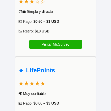
★★★☆☆
🧑‍💼 Simple y directo
💶 Pago:
$0.50 – $1 USD
📉 Retiro:
$10 USD
Visitar Mr.Survey
🔹 LifePoints
★★★★★
🌍 Muy confiable
💶 Pago:
$0.80 – $3 USD