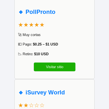
🔹 PollPronto
★★★★★
🚀 Muy cortas
💶 Pago:
$0.25 – $1 USD
📉 Retiro:
$10 USD
Visitar sitio
🔹 iSurvey World
★★☆☆☆